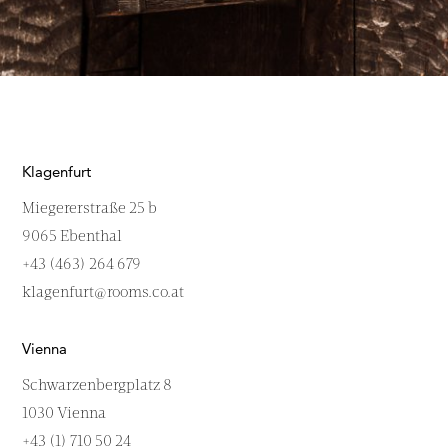
Klagenfurt
Miegererstraße 25 b
9065 Ebenthal
+43 (463) 264 679
klagenfurt@rooms.co.at
Vienna
Schwarzenbergplatz 8
1030 Vienna
+43 (1) 710 50 24